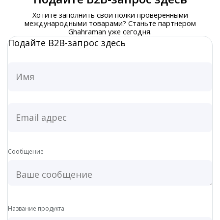
Хотите заполнить свои полки проверенными
международными товарами? Станьте партнером
Ghahraman уже сегодня.
Подайте B2B-запрос здесь
Rainbow 941
Сообщение
Elegance White
Название продукта