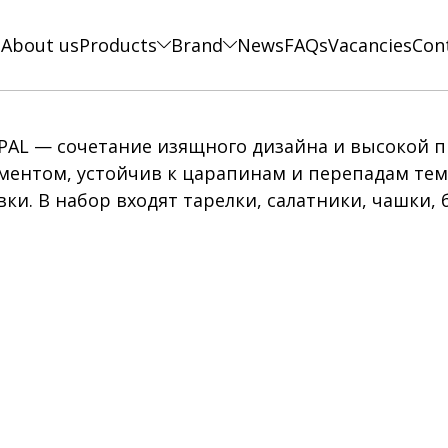
e
About us
Products
Brand
News
FAQs
Vacancies
Con
PAL — сочетание изящного дизайна и высокой п
ентом, устойчив к царапинам и перепадам темп
ки. В набор входят тарелки, салатники, чашки,