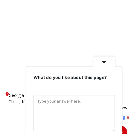
What do you like about this page?
Georgia
5
Tbilisi, Kakheti Highway, N 195
Based on 600 reviews
powered by
G
o
o
g
l
e
review us on