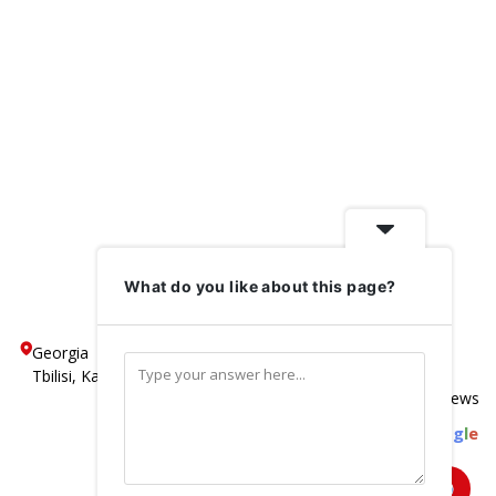
What do you like about this page?
Georgia
5
Tbilisi, Kakheti Highway, N 195
Based on 600 reviews
powered by
G
o
o
g
l
e
review us on