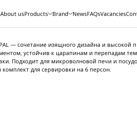
e
About us
Products
Brand
News
FAQs
Vacancies
Con
PAL — сочетание изящного дизайна и высокой п
ентом, устойчив к царапинам и перепадам темп
вки. Подходит для микроволновой печи и посуд
 комплект для сервировки на 6 персон.