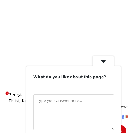
What do you like about this page?
Georgia
5
Tbilisi, Kakheti Highway, N 195
Based on 600 reviews
powered by
G
o
o
g
l
e
review us on